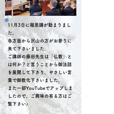
11月3日に報恩講が勤まりまし
た。
各方面から沢山の方がお参りに
来て下さいました。
ご講師の藤田先生は「仏教」と
は何か？と言うことから御法話
を展開して下さり、やさしい言
葉で御教化下さいました。
また一部YouTubeでアップしま
したので、ご興味の有る方はご
覧下さい♪