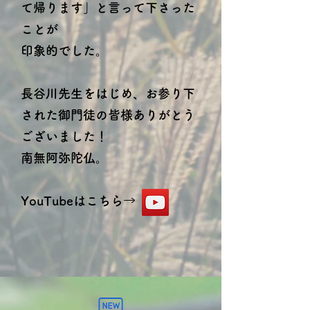
て帰ります」と言って下さった
ことが
印象的でした。
長谷川先生をはじめ、お参り下
された御門徒の皆様ありがとう
ございました！
南無阿弥陀仏。
​YouTubeはこちら→