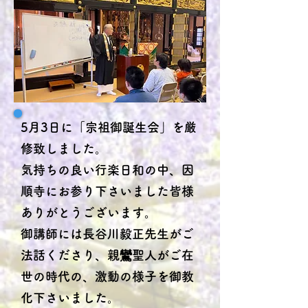
5月3日に「宗祖御誕生会」を厳
修致しました。
気持ちの良い行楽日和の中、因
順寺にお参り下さいました皆様
ありがとうございます。
御講師には長谷川毅正先生がご
法話くださり、親鸞聖人がご在
世の時代の、激動の様子を御教
化下さいました。