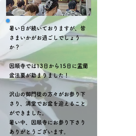
暑い日が続いておりますが、皆
さまいかがお過ごしでしょう
か？
因順寺では13日から15日に盂蘭
盆法要が勤まりました！
沢山の御門徒の方々がお参り下
さり、満堂でお盆を迎えること
ができました。
暑い中、因順寺にお参り下さり
ありがとうございます。